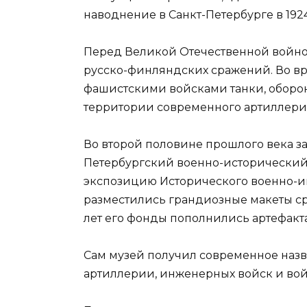
наводнение в Санкт-Петербурге в 1924
Перед Великой Отечественной войно
русско-финляндских сражений. Во в
фашистскими войсками танки, оборо
территории современного артиллерий
Во второй половине прошлого века з
Петербургский военно-исторический
экспозицию Исторического военно-и
разместились грандиозные макеты с
лет его фонды пополнились артефакт
Сам музей получил современное наз
артиллерии, инженерных войск и вой