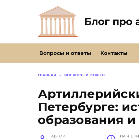
Перейти
к
содержанию
Блог про
Вопросы и ответы
Контакты
ГЛАВНАЯ
»
ВОПРОСЫ И ОТВЕТЫ
Артиллерийски
Петербурге: и
образования и
АВТОР
НА ЧТЕНИ