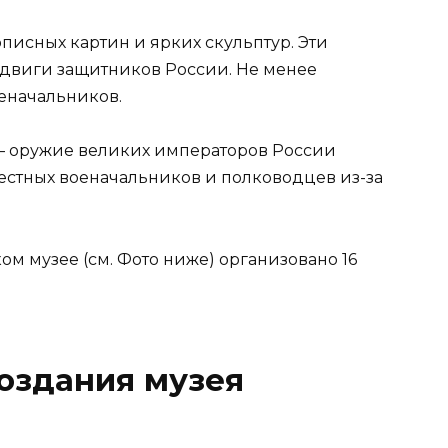
исных картин и ярких скульптур. Эти
одвиги защитников России. Не менее
еначальников.
— оружие великих императоров России
звестных военачальников и полководцев из-за
м музее (см. Фото ниже) организовано 16
оздания музея