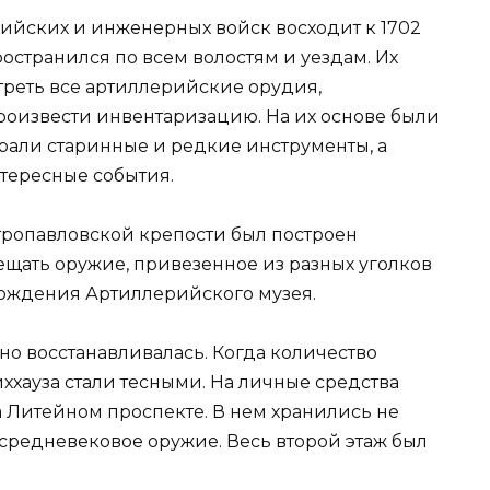
ийских и инженерных войск восходит к 1702
ространился по всем волостям и уездам. Их
реть все артиллерийские орудия,
роизвести инвентаризацию. На их основе были
али старинные и редкие инструменты, а
нтересные события.
етропавловской крепости был построен
ещать оружие, привезенное из разных уголков
 рождения Артиллерийского музея.
но восстанавливалась. Когда количество
ххауза стали тесными. На личные средства
на Литейном проспекте. В нем хранились не
 средневековое оружие. Весь второй этаж был