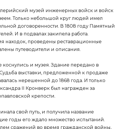
иллерийский музей инженерных войск и войск
узеем. Только небольшой круг людей имел
ельной договоренности. В 1808 году Памятный
елей. И в подвалах закипела работа.
я находок, проведены реставрационные
влены путеводители и описания.
е коснулись и музея. Здание передано в
 Судьба выставки, предложенной к продаже
авалась нерешенной до 1868 года. И только
ксандра II Кронверк был награжден за
опавловской крепости.
инала свой путь, и получила название
ие годы его ждало множество испытаний.
полем сражений во время гражданской войны,