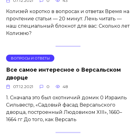
07.12.2021
0
43
Колизей коротко в вопросах и ответах Время на
прочтение статьи — 20 минут. Лень читать —
наш специальный блокнот для вас: Сколько лет
Колизею?
ВОПРОСЫ И ОТВЕТЫ
Все самое интересное о Версальском
дворце
07.12.2021
0
48
1. Сначала это был охотничий домик 0 Израиль
Сильвестр, «Садовый фасад Версальского
дворца, построенный Людовиком XIII», 1660–
1664 гг До того, как Версаль